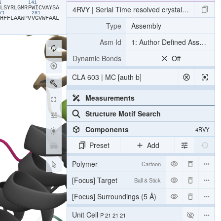
31
141
​L​
​S​
​Y​
​R​
​L​
​G​
​M​
​R​
​P​
​W​
​I​
​C​
​V​
​A​
​Y​
​S​
​A​
4RVY | Serial Time resolved crystallography of 
271
281
​H​
​F​
​F​
​L​
​A​
​A​
​W​
​P​
​V​
​V​
​G​
​V​
​W​
​F​
​A​
​A​
​L​
Type
Assembly
Asm Id
1: Author Defined Assembly
Dynamic Bonds
Off
CLA 603 | MC [auth b]
Measurements
Structure Motif Search
Components
4RVY
Preset
Add
Polymer
Cartoon
[Focus] Target
Ball & Stick
[Focus] Surroundings (5 Å)
2 reprs
Unit Cell
P 21 21 21