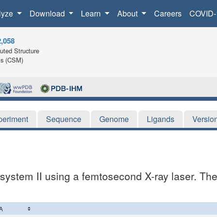
lyze
Download
Learn
About
Careers
COVID-
2,058
ted Structure
ls (CSM)
periment
Sequence
Genome
Ligands
Versio
system II using a femtosecond X-ray laser. The 