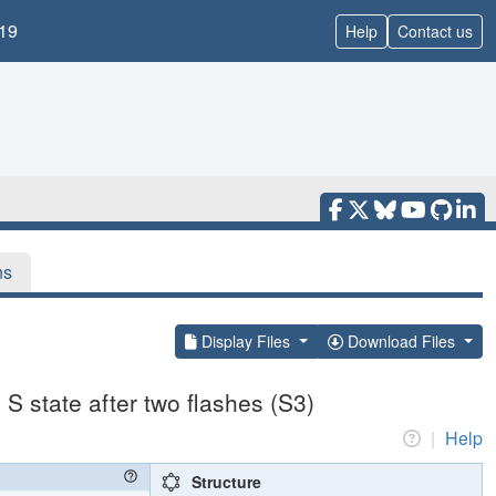
19
Help
Contact us
ns
Display Files
Download Files
S state after two flashes (S3)
|
Help
Structure