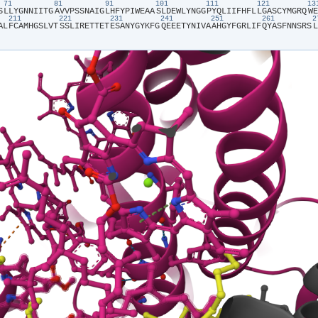
71
81
91
101
111
121
1
S​
​L​
​L​
​Y​
​G​
​N​
​N​
​I​
​I​
​T​
​G​
​A​
​V​
​V​
​P​
​S​
​S​
​N​
​A​
​I​
​G​
​L​
​H​
​F​
​Y​
​P​
​I​
​W​
​E​
​A​
​A​
​S​
​L​
​D​
​E​
​W​
​L​
​Y​
​N​
​G​
​G​
​P​
​Y​
​Q​
​L​
​I​
​I​
​F​
​H​
​F​
​L​
​L​
​G​
​A​
​S​
​C​
​Y​
​M​
​G​
​R​
​Q​
​W​
​E​
211
221
231
241
251
261
A​
​L​
​F​
​C​
​A​
​M​
​H​
​G​
​S​
​L​
​V​
​T​
​S​
​S​
​L​
​I​
​R​
​E​
​T​
​T​
​E​
​T​
​E​
​S​
​A​
​N​
​Y​
​G​
​Y​
​K​
​F​
​G​
​Q​
​E​
​E​
​E​
​T​
​Y​
​N​
​I​
​V​
​A​
​A​
​H​
​G​
​Y​
​F​
​G​
​R​
​L​
​I​
​F​
​Q​
​Y​
​A​
​S​
​F​
​N​
​N​
​S​
​R​
​S​
​L​