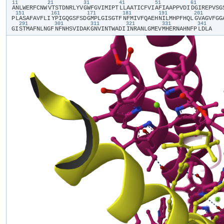
11
21
31
41
51
61
​A​
​N​
​L​
​W​
​E​
​R​
​F​
​C​
​N​
​W​
​V​
​T​
​S​
​T​
​D​
​N​
​R​
​L​
​Y​
​V​
​G​
​W​
​F​
​G​
​V​
​I​
​M​
​I​
​P​
​T​
​L​
​L​
​A​
​A​
​T​
​I​
​C​
​F​
​V​
​I​
​A​
​F​
​I​
​A​
​A​
​P​
​P​
​V​
​D​
​I​
​D​
​G​
​I​
​R​
​E​
​P​
​V​
​S​
​G​
​
151
161
171
181
191
201
P​
​L​
​A​
​S​
​A​
​F​
​A​
​V​
​F​
​L​
​I​
​Y​
​P​
​I​
​G​
​Q​
​G​
​S​
​F​
​S​
​D​
​G​
​M​
​P​
​L​
​G​
​I​
​S​
​G​
​T​
​F​
​N​
​F​
​M​
​I​
​V​
​F​
​Q​
​A​
​E​
​H​
​N​
​I​
​L​
​M​
​H​
​P​
​F​
​H​
​Q​
​L​
​G​
​V​
​A​
​G​
​V​
​F​
​G​
​G​
​
291
301
311
321
331
341
G​
​I​
​S​
​T​
​M​
​A​
​F​
​N​
​L​
​N​
​G​
​F​
​N​
​F​
​N​
​H​
​S​
​V​
​I​
​D​
​A​
​K​
​G​
​N​
​V​
​I​
​N​
​T​
​W​
​A​
​D​
​I​
​I​
​N​
​R​
​A​
​N​
​L​
​G​
​M​
​E​
​V​
​M​
​H​
​E​
​R​
​N​
​A​
​H​
​N​
​F​
​P​
​L​
​D​
​L​
​A​