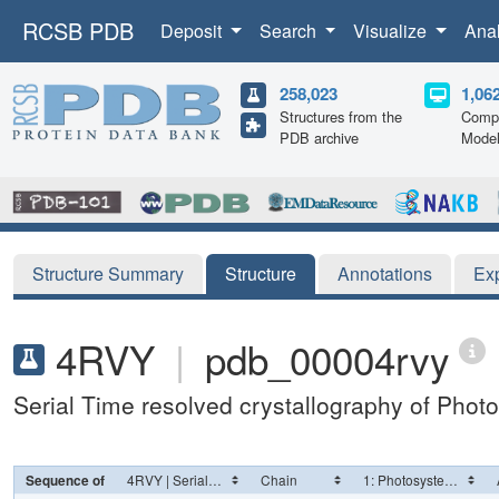
RCSB PDB
Deposit
Search
Visualize
Ana
258,023
1,06
Structures from the
Compu
PDB archive
Mode
Structure Summary
Structure
Annotations
Ex
4RVY
|
pdb_00004rvy
Serial Time resolved crystallography of Photo
Sequence of