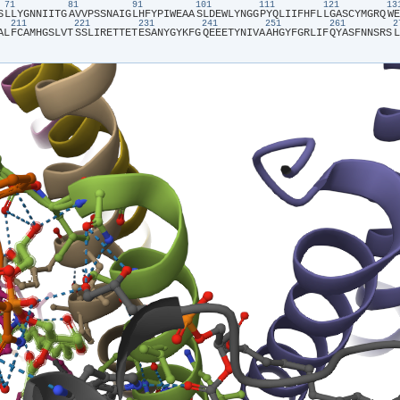
71
81
91
101
111
121
1
S​
​L​
​L​
​Y​
​G​
​N​
​N​
​I​
​I​
​T​
​G​
​A​
​V​
​V​
​P​
​S​
​S​
​N​
​A​
​I​
​G​
​L​
​H​
​F​
​Y​
​P​
​I​
​W​
​E​
​A​
​A​
​S​
​L​
​D​
​E​
​W​
​L​
​Y​
​N​
​G​
​G​
​P​
​Y​
​Q​
​L​
​I​
​I​
​F​
​H​
​F​
​L​
​L​
​G​
​A​
​S​
​C​
​Y​
​M​
​G​
​R​
​Q​
​W​
​E​
211
221
231
241
251
261
A​
​L​
​F​
​C​
​A​
​M​
​H​
​G​
​S​
​L​
​V​
​T​
​S​
​S​
​L​
​I​
​R​
​E​
​T​
​T​
​E​
​T​
​E​
​S​
​A​
​N​
​Y​
​G​
​Y​
​K​
​F​
​G​
​Q​
​E​
​E​
​E​
​T​
​Y​
​N​
​I​
​V​
​A​
​A​
​H​
​G​
​Y​
​F​
​G​
​R​
​L​
​I​
​F​
​Q​
​Y​
​A​
​S​
​F​
​N​
​N​
​S​
​R​
​S​
​L​