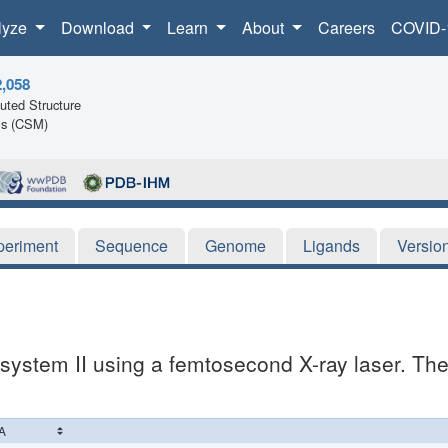
lyze
Download
Learn
About
Careers
COVID-
2,058
ted Structure
ls (CSM)
periment
Sequence
Genome
Ligands
Versio
system II using a femtosecond X-ray laser. The 