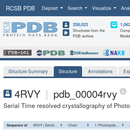
RCSB PDB
Deposit
Search
Visualize
Ana
258,023
1,06
Structures from the
Compu
PDB archive
Mode
Structure Summary
Structure
Annotations
Ex
4RVY
|
pdb_00004rvy
Serial Time resolved crystallography of Photo
Sequence of