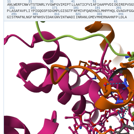
11
21
31
41
51
61
​A​
​N​
​L​
​W​
​E​
​R​
​F​
​C​
​N​
​W​
​V​
​T​
​S​
​T​
​D​
​N​
​R​
​L​
​Y​
​V​
​G​
​W​
​F​
​G​
​V​
​I​
​M​
​I​
​P​
​T​
​L​
​L​
​A​
​A​
​T​
​I​
​C​
​F​
​V​
​I​
​A​
​F​
​I​
​A​
​A​
​P​
​P​
​V​
​D​
​I​
​D​
​G​
​I​
​R​
​E​
​P​
​V​
​S​
​G​
​
151
161
171
181
191
201
P​
​L​
​A​
​S​
​A​
​F​
​A​
​V​
​F​
​L​
​I​
​Y​
​P​
​I​
​G​
​Q​
​G​
​S​
​F​
​S​
​D​
​G​
​M​
​P​
​L​
​G​
​I​
​S​
​G​
​T​
​F​
​N​
​F​
​M​
​I​
​V​
​F​
​Q​
​A​
​E​
​H​
​N​
​I​
​L​
​M​
​H​
​P​
​F​
​H​
​Q​
​L​
​G​
​V​
​A​
​G​
​V​
​F​
​G​
​G​
​
291
301
311
321
331
341
G​
​I​
​S​
​T​
​M​
​A​
​F​
​N​
​L​
​N​
​G​
​F​
​N​
​F​
​N​
​H​
​S​
​V​
​I​
​D​
​A​
​K​
​G​
​N​
​V​
​I​
​N​
​T​
​W​
​A​
​D​
​I​
​I​
​N​
​R​
​A​
​N​
​L​
​G​
​M​
​E​
​V​
​M​
​H​
​E​
​R​
​N​
​A​
​H​
​N​
​F​
​P​
​L​
​D​
​L​
​A​