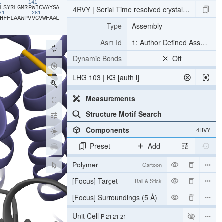
31
141
​L​
​S​
​Y​
​R​
​L​
​G​
​M​
​R​
​P​
​W​
​I​
​C​
​V​
​A​
​Y​
​S​
​A​
4RVY | Serial Time resolved crystallography of 
271
281
​H​
​F​
​F​
​L​
​A​
​A​
​W​
​P​
​V​
​V​
​G​
​V​
​W​
​F​
​A​
​A​
​L​
Type
Assembly
Asm Id
1: Author Defined Assembly
Dynamic Bonds
Off
LHG 103 | KG [auth l]
Measurements
Structure Motif Search
Components
4RVY
Preset
Add
Polymer
Cartoon
[Focus] Target
Ball & Stick
[Focus] Surroundings (5 Å)
2 reprs
Unit Cell
P 21 21 21