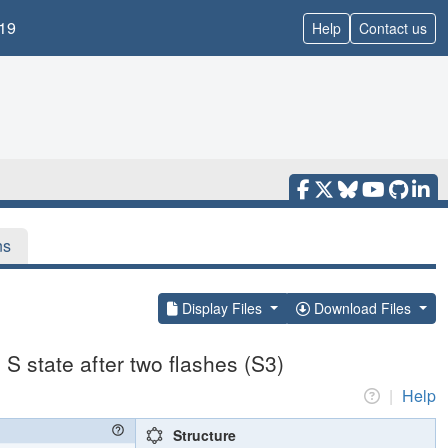
19
Help
Contact us
ns
Display Files
Download Files
S state after two flashes (S3)
|
Help
Structure