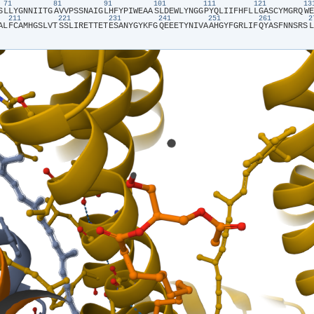
71
81
91
101
111
121
1
S​
​L​
​L​
​Y​
​G​
​N​
​N​
​I​
​I​
​T​
​G​
​A​
​V​
​V​
​P​
​S​
​S​
​N​
​A​
​I​
​G​
​L​
​H​
​F​
​Y​
​P​
​I​
​W​
​E​
​A​
​A​
​S​
​L​
​D​
​E​
​W​
​L​
​Y​
​N​
​G​
​G​
​P​
​Y​
​Q​
​L​
​I​
​I​
​F​
​H​
​F​
​L​
​L​
​G​
​A​
​S​
​C​
​Y​
​M​
​G​
​R​
​Q​
​W​
​E​
211
221
231
241
251
261
A​
​L​
​F​
​C​
​A​
​M​
​H​
​G​
​S​
​L​
​V​
​T​
​S​
​S​
​L​
​I​
​R​
​E​
​T​
​T​
​E​
​T​
​E​
​S​
​A​
​N​
​Y​
​G​
​Y​
​K​
​F​
​G​
​Q​
​E​
​E​
​E​
​T​
​Y​
​N​
​I​
​V​
​A​
​A​
​H​
​G​
​Y​
​F​
​G​
​R​
​L​
​I​
​F​
​Q​
​Y​
​A​
​S​
​F​
​N​
​N​
​S​
​R​
​S​
​L​