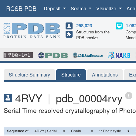
RCSB PDB
Deposit
Search
Visualize
Ana
258,023
1,06
Structures from the
Compu
PDB archive
Mode
Structure Summary
Structure
Annotations
Ex
4RVY
|
pdb_00004rvy
Serial Time resolved crystallography of Photo
Sequence of