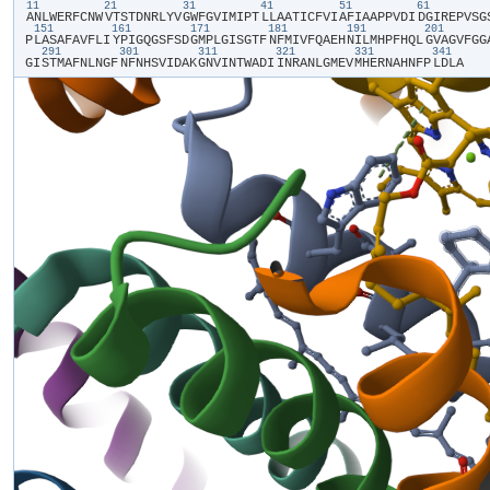
11
21
31
41
51
61
​A​
​N​
​L​
​W​
​E​
​R​
​F​
​C​
​N​
​W​
​V​
​T​
​S​
​T​
​D​
​N​
​R​
​L​
​Y​
​V​
​G​
​W​
​F​
​G​
​V​
​I​
​M​
​I​
​P​
​T​
​L​
​L​
​A​
​A​
​T​
​I​
​C​
​F​
​V​
​I​
​A​
​F​
​I​
​A​
​A​
​P​
​P​
​V​
​D​
​I​
​D​
​G​
​I​
​R​
​E​
​P​
​V​
​S​
​G​
​
151
161
171
181
191
201
P​
​L​
​A​
​S​
​A​
​F​
​A​
​V​
​F​
​L​
​I​
​Y​
​P​
​I​
​G​
​Q​
​G​
​S​
​F​
​S​
​D​
​G​
​M​
​P​
​L​
​G​
​I​
​S​
​G​
​T​
​F​
​N​
​F​
​M​
​I​
​V​
​F​
​Q​
​A​
​E​
​H​
​N​
​I​
​L​
​M​
​H​
​P​
​F​
​H​
​Q​
​L​
​G​
​V​
​A​
​G​
​V​
​F​
​G​
​G​
​
291
301
311
321
331
341
G​
​I​
​S​
​T​
​M​
​A​
​F​
​N​
​L​
​N​
​G​
​F​
​N​
​F​
​N​
​H​
​S​
​V​
​I​
​D​
​A​
​K​
​G​
​N​
​V​
​I​
​N​
​T​
​W​
​A​
​D​
​I​
​I​
​N​
​R​
​A​
​N​
​L​
​G​
​M​
​E​
​V​
​M​
​H​
​E​
​R​
​N​
​A​
​H​
​N​
​F​
​P​
​L​
​D​
​L​
​A​