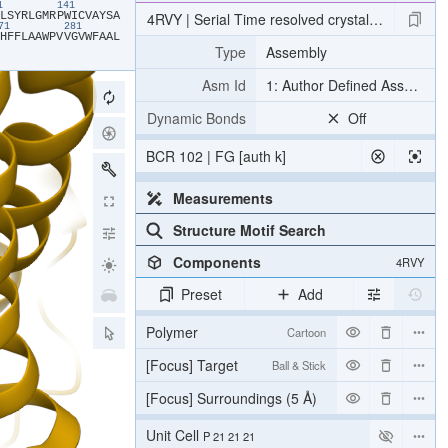
31
141
​L​
​S​
​Y​
​R​
​L​
​G​
​M​
​R​
​P​
​W​
​I​
​C​
​V​
​A​
​Y​
​S​
​A​
4RVY | Serial Time resolved crystallography of 
271
281
​H​
​F​
​F​
​L​
​A​
​A​
​W​
​P​
​V​
​V​
​G​
​V​
​W​
​F​
​A​
​A​
​L​
Type
Assembly
Asm Id
1: Author Defined Assembly
Dynamic Bonds
Off
BCR 102 | FG [auth k]
Measurements
Structure Motif Search
Components
4RVY
Preset
Add
Polymer
Cartoon
[Focus] Target
Ball & Stick
[Focus] Surroundings (5 Å)
2 reprs
Unit Cell
P 21 21 21