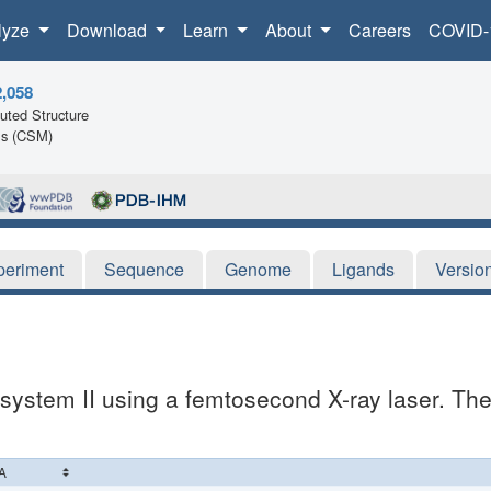
lyze
Download
Learn
About
Careers
COVID-
2,058
ted Structure
ls (CSM)
periment
Sequence
Genome
Ligands
Versio
system II using a femtosecond X-ray laser. The 