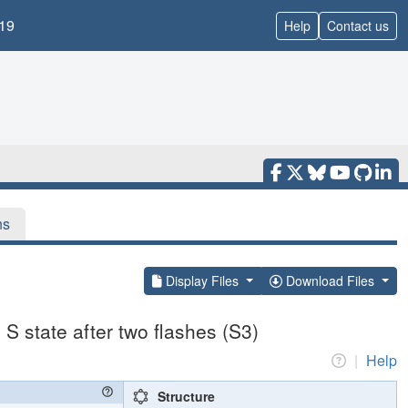
19
Help
Contact us
ns
Display Files
Download Files
S state after two flashes (S3)
|
Help
Structure