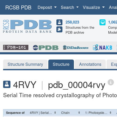
RCSB PDB
Deposit
Search
Visualize
Ana
258,023
1,06
Structures from the
Compu
PDB archive
Mode
Structure Summary
Structure
Annotations
Ex
4RVY
|
pdb_00004rvy
Serial Time resolved crystallography of Photo
Sequence of