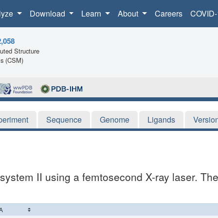
lyze
Download
Learn
About
Careers
COVID-
2,058
ted Structure
ls (CSM)
periment
Sequence
Genome
Ligands
Versio
system II using a femtosecond X-ray laser. The 