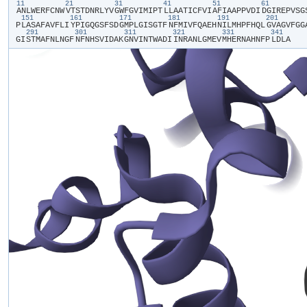
11
21
31
41
51
61
​A​
​N​
​L​
​W​
​E​
​R​
​F​
​C​
​N​
​W​
​V​
​T​
​S​
​T​
​D​
​N​
​R​
​L​
​Y​
​V​
​G​
​W​
​F​
​G​
​V​
​I​
​M​
​I​
​P​
​T​
​L​
​L​
​A​
​A​
​T​
​I​
​C​
​F​
​V​
​I​
​A​
​F​
​I​
​A​
​A​
​P​
​P​
​V​
​D​
​I​
​D​
​G​
​I​
​R​
​E​
​P​
​V​
​S​
​G​
​
151
161
171
181
191
201
P​
​L​
​A​
​S​
​A​
​F​
​A​
​V​
​F​
​L​
​I​
​Y​
​P​
​I​
​G​
​Q​
​G​
​S​
​F​
​S​
​D​
​G​
​M​
​P​
​L​
​G​
​I​
​S​
​G​
​T​
​F​
​N​
​F​
​M​
​I​
​V​
​F​
​Q​
​A​
​E​
​H​
​N​
​I​
​L​
​M​
​H​
​P​
​F​
​H​
​Q​
​L​
​G​
​V​
​A​
​G​
​V​
​F​
​G​
​G​
​
291
301
311
321
331
341
G​
​I​
​S​
​T​
​M​
​A​
​F​
​N​
​L​
​N​
​G​
​F​
​N​
​F​
​N​
​H​
​S​
​V​
​I​
​D​
​A​
​K​
​G​
​N​
​V​
​I​
​N​
​T​
​W​
​A​
​D​
​I​
​I​
​N​
​R​
​A​
​N​
​L​
​G​
​M​
​E​
​V​
​M​
​H​
​E​
​R​
​N​
​A​
​H​
​N​
​F​
​P​
​L​
​D​
​L​
​A​