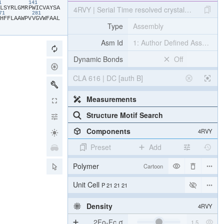
31
141
​L​
​S​
​Y​
​R​
​L​
​G​
​M​
​R​
​P​
​W​
​I​
​C​
​V​
​A​
​Y​
​S​
​A​
4RVY | Serial Time resolved crystallography of 
271
281
​H​
​F​
​F​
​L​
​A​
​A​
​W​
​P​
​V​
​V​
​G​
​V​
​W​
​F​
​A​
​A​
​L​
Type
Assembly
Asm Id
1: Author Defined Assembly
Dynamic Bonds
Off
CLA 616 | DC [auth B]
Measurements
Structure Motif Search
Components
4RVY
Preset
Add
Polymer
Cartoon
Unit Cell
P 21 21 21
Density
4RVY
2Fo-Fc σ