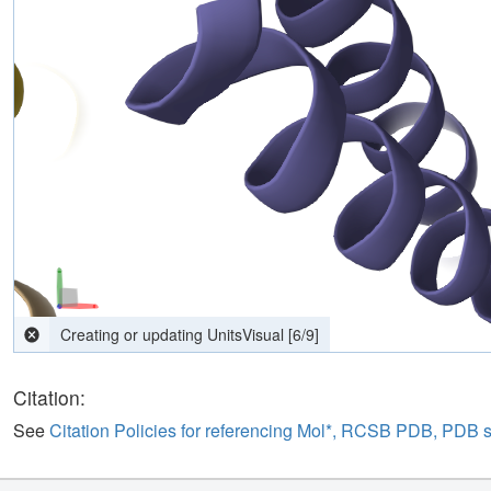
computing interactions
[
0
/
9
]
Citation:
See
Citation Policies for referencing Mol*, RCSB PDB, PDB 