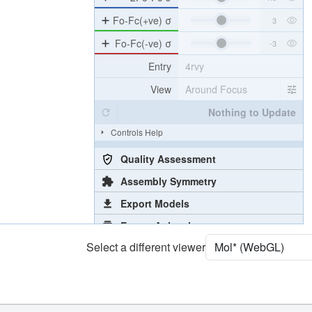
Fo-Fc(+ve) σ
Fo-Fc(-ve) σ
Entry
4rvy
View
Around Focus
Nothing to Update
Controls Help
Quality Assessment
Assembly Symmetry
Export Models
Export Animation
Select a different viewer
Export Geometry