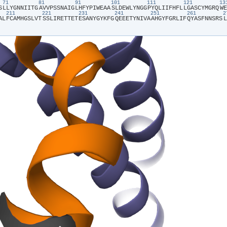
71
81
91
101
111
121
1
S​
​L​
​L​
​Y​
​G​
​N​
​N​
​I​
​I​
​T​
​G​
​A​
​V​
​V​
​P​
​S​
​S​
​N​
​A​
​I​
​G​
​L​
​H​
​F​
​Y​
​P​
​I​
​W​
​E​
​A​
​A​
​S​
​L​
​D​
​E​
​W​
​L​
​Y​
​N​
​G​
​G​
​P​
​Y​
​Q​
​L​
​I​
​I​
​F​
​H​
​F​
​L​
​L​
​G​
​A​
​S​
​C​
​Y​
​M​
​G​
​R​
​Q​
​W​
​E​
211
221
231
241
251
261
A​
​L​
​F​
​C​
​A​
​M​
​H​
​G​
​S​
​L​
​V​
​T​
​S​
​S​
​L​
​I​
​R​
​E​
​T​
​T​
​E​
​T​
​E​
​S​
​A​
​N​
​Y​
​G​
​Y​
​K​
​F​
​G​
​Q​
​E​
​E​
​E​
​T​
​Y​
​N​
​I​
​V​
​A​
​A​
​H​
​G​
​Y​
​F​
​G​
​R​
​L​
​I​
​F​
​Q​
​Y​
​A​
​S​
​F​
​N​
​N​
​S​
​R​
​S​
​L​