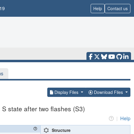
19
Help
Contact us
ns
Display Files
Download Files
S state after two flashes (S3)
|
Help
Structure