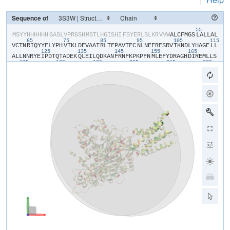
Sequence of
55
​M​
​S​
​Y​
​Y​
​H​
​H​
​H​
​H​
​H​
​H​
​G​
​A​
​S​
​L​
​V​
​P​
​R​
​G​
​S​
​H​
​M​
​S​
​T​
​L​
​H​
​G​
​I​
​S​
​H​
​I​
​F​
​S​
​Y​
​E​
​R​
​L​
​S​
​L​
​K​
​R​
​V​
​V​
​W​
​A​
​L​
​C​
​F​
​M​
​G​
​S​
​L​
​A​
​L​
​L​
​A​
​L​
65
75
85
95
105
115
V​
​C​
​T​
​N​
​R​
​I​
​Q​
​Y​
​Y​
​F​
​L​
​Y​
​P​
​H​
​V​
​T​
​K​
​L​
​D​
​E​
​V​
​A​
​A​
​T​
​R​
​L​
​T​
​F​
​P​
​A​
​V​
​T​
​F​
​C​
​N​
​L​
​N​
​E​
​F​
​R​
​F​
​S​
​R​
​V​
​T​
​K​
​N​
​D​
​L​
​Y​
​H​
​A​
​G​
​E​
​L​
​L​
125
135
145
155
165
A​
​L​
​L​
​N​
​N​
​R​
​Y​
​E​
​I​
​P​
​D​
​T​
​Q​
​T​
​A​
​D​
​E​
​K​
​Q​
​L​
​E​
​I​
​L​
​Q​
​D​
​K​
​A​
​N​
​F​
​R​
​N​
​F​
​K​
​P​
​K​
​P​
​F​
​N​
​M​
​L​
​E​
​F​
​Y​
​D​
​R​
​A​
​G​
​H​
​D​
​I​
​R​
​E​
​M​
​L​
​L​
​S​
175
185
195
205
215
225
C​
​F​
​F​
​R​
​G​
​E​
​Q​
​C​
​S​
​P​
​E​
​D​
​F​
​K​
​V​
​V​
​F​
​T​
​R​
​Y​
​G​
​K​
​C​
​Y​
​T​
​F​
​N​
​A​
​G​
​Q​
​D​
​G​
​K​
​P​
​R​
​L​
​I​
​T​
​M​
​K​
​G​
​G​
​T​
​G​
​N​
​G​
​L​
​E​
​I​
​M​
​L​
​D​
​I​
​Q​
​Q​
​D​
235
245
255
265
275
28
E​
​Y​
​L​
​P​
​V​
​W​
​G​
​E​
​T​
​D​
​E​
​T​
​S​
​F​
​E​
​A​
​G​
​I​
​K​
​V​
​Q​
​I​
​H​
​S​
​Q​
​D​
​E​
​P​
​P​
​L​
​I​
​D​
​Q​
​L​
​G​
​F​
​G​
​V​
​A​
​P​
​G​
​F​
​Q​
​T​
​F​
​V​
​S​
​C​
​Q​
​E​
​Q​
​R​
​L​
​I​
​Y​
​L​
305
315
325
335
P​
​P​
​P​
​W​
​G​
​D​
​C​
​K​
​A​
​T​
​T​
​G​
​D​
​S​
​E​
​F​
​Y​
​D​
​T​
​Y​
​S​
​I​
​T​
​A​
​C​
​R​
​I​
​D​
​C​
​E​
​T​
​R​
​Y​
​L​
​V​
​E​
​N​
​C​
​N​
​C​
​R​
​M​
​V​
​H​
​M​
​P​
​G​
​D​
​A​
​P​
​Y​
​C​
​T​
​P​
​E​
​Q​
345
355
365
375
385
395
Y​
​K​
​E​
​C​
​A​
​D​
​P​
​A​
​L​
​D​
​F​
​L​
​V​
​E​
​K​
​D​
​N​
​E​
​Y​
​C​
​V​
​C​
​E​
​M​
​P​
​C​
​N​
​V​
​T​
​R​
​Y​
​G​
​K​
​E​
​L​
​S​
​M​
​V​
​K​
​I​
​P​
​S​
​K​
​A​
​S​
​A​
​K​
​Y​
​L​
​A​
​K​
​K​
​Y​
​N​
​K​
​S​
405
415
425
435
445
E​
​Q​
​Y​
​I​
​G​
​E​
​N​
​I​
​L​
​V​
​L​
​D​
​I​
​F​
​F​
​E​
​A​
​L​
​N​
​Y​
​E​
​T​
​I​
​E​
​Q​
​K​
​K​
​A​
​Y​
​E​
​V​
​A​
​G​
​L​
​L​
​G​
​D​
​I​
​G​
​G​
​Q​
​M​
​G​
​L​
​F​
​I​
​G​
​A​
​S​
​I​
​L​
​T​
​V​
​L​
​E​
​L​
F​
​D​
​Y​
​A​
​Y​
​E​
​V​
​I​
​K​
​H​
​R​