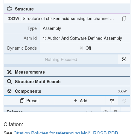
Structure
3S3W | Structure of chicken acid-sensing ion channel 1 at 2.6 a re
Type
Assembly
Asm Id
1: Author And Software Defined Assembly
Dynamic Bonds
Off
Nothing Focused
Measurements
Structure Motif Search
Components
3S3W
Preset
Add
Polymer
Cartoon
Carbohydrate
2 reprs
Citation:
Water
Ball & Stick
See
Citation Policies for referencing Mol*, RCSB PDB,