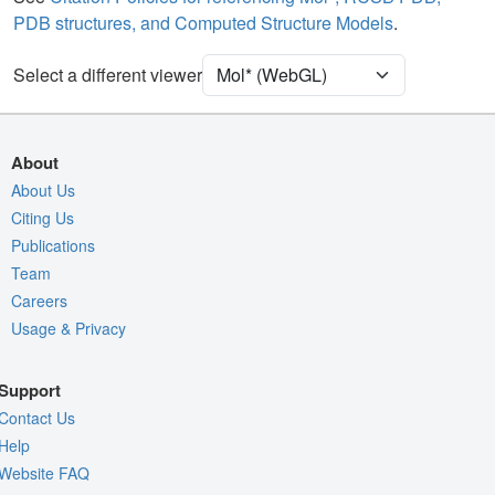
PDB structures, and Computed Structure Models
.
Ion
Ball & Stick
Unit Cell
P 21 21 21
Select a different viewer
Membrane Orientation
Density
About
Quality Assessment
About Us
Citing Us
Assembly Symmetry
Publications
Export Models
Team
Export Animation
Careers
Usage & Privacy
Export Geometry
Support
Contact Us
Help
Website FAQ