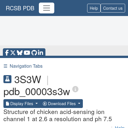
RCSB PDB
Help
Contact us
☰
Navigation Tabs
3S3W
|
pdb_00003s3w
Display Files
Download Files
Structure of chicken acid-sensing ion
channel 1 at 2.6 a resolution and ph 7.5
|
Help