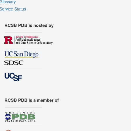
Glossary
Export Animation
Service Status
Export Geometry
RCSB PDB is hosted by
RCSB PDB is a member of