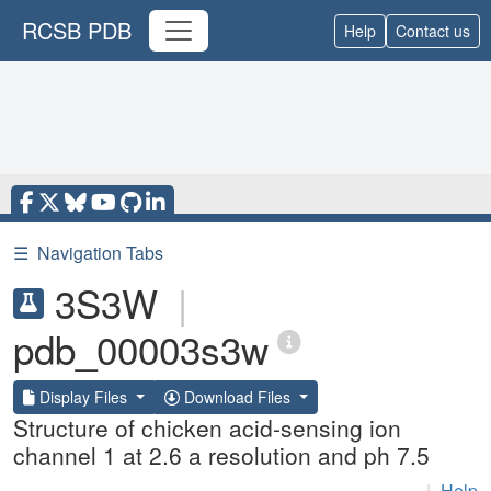
RCSB PDB
Help
Contact us
☰
Navigation Tabs
3S3W
|
pdb_00003s3w
Display Files
Download Files
Structure of chicken acid-sensing ion
channel 1 at 2.6 a resolution and ph 7.5
|
Help