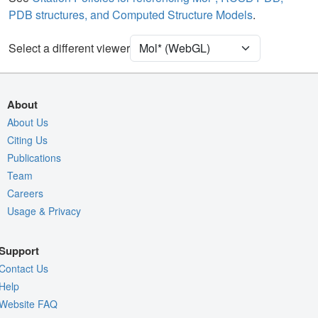
PDB structures, and Computed Structure Models
.
[Focus] Surroundings (5 Å)
2 reprs
Unit Cell
P 21 21 21
Select a different viewer
Density
3S3W
2Fo-Fc σ
About
Fo-Fc(+ve) σ
About Us
Citing Us
Fo-Fc(-ve) σ
Publications
Entry
3s3w
Team
View
Around Focus
Careers
Usage & Privacy
Nothing to Update
Controls Help
Support
Quality Assessment
Contact Us
Assembly Symmetry
Help
Website FAQ
Export Models