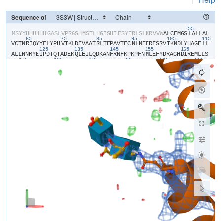
Sequence of
55
​M​
​S​
​Y​
​Y​
​H​
​H​
​H​
​H​
​H​
​H​
​G​
​A​
​S​
​L​
​V​
​P​
​R​
​G​
​S​
​H​
​M​
​S​
​T​
​L​
​H​
​G​
​I​
​S​
​H​
​I​
​F​
​S​
​Y​
​E​
​R​
​L​
​S​
​L​
​K​
​R​
​V​
​V​
​W​
​A​
​L​
​C​
​F​
​M​
​G​
​S​
​L​
​A​
​L​
​L​
​A​
​L​
65
75
85
95
105
115
V​
​C​
​T​
​N​
​R​
​I​
​Q​
​Y​
​Y​
​F​
​L​
​Y​
​P​
​H​
​V​
​T​
​K​
​L​
​D​
​E​
​V​
​A​
​A​
​T​
​R​
​L​
​T​
​F​
​P​
​A​
​V​
​T​
​F​
​C​
​N​
​L​
​N​
​E​
​F​
​R​
​F​
​S​
​R​
​V​
​T​
​K​
​N​
​D​
​L​
​Y​
​H​
​A​
​G​
​E​
​L​
​L​
125
135
145
155
165
A​
​L​
​L​
​N​
​N​
​R​
​Y​
​E​
​I​
​P​
​D​
​T​
​Q​
​T​
​A​
​D​
​E​
​K​
​Q​
​L​
​E​
​I​
​L​
​Q​
​D​
​K​
​A​
​N​
​F​
​R​
​N​
​F​
​K​
​P​
​K​
​P​
​F​
​N​
​M​
​L​
​E​
​F​
​Y​
​D​
​R​
​A​
​G​
​H​
​D​
​I​
​R​
​E​
​M​
​L​
​L​
​S​
175
185
195
205
215
225
C​
​F​
​F​
​R​
​G​
​E​
​Q​
​C​
​S​
​P​
​E​
​D​
​F​
​K​
​V​
​V​
​F​
​T​
​R​
​Y​
​G​
​K​
​C​
​Y​
​T​
​F​
​N​
​A​
​G​
​Q​
​D​
​G​
​K​
​P​
​R​
​L​
​I​
​T​
​M​
​K​
​G​
​G​
​T​
​G​
​N​
​G​
​L​
​E​
​I​
​M​
​L​
​D​
​I​
​Q​
​Q​
​D​
235
245
255
265
275
28
E​
​Y​
​L​
​P​
​V​
​W​
​G​
​E​
​T​
​D​
​E​
​T​
​S​
​F​
​E​
​A​
​G​
​I​
​K​
​V​
​Q​
​I​
​H​
​S​
​Q​
​D​
​E​
​P​
​P​
​L​
​I​
​D​
​Q​
​L​
​G​
​F​
​G​
​V​
​A​
​P​
​G​
​F​
​Q​
​T​
​F​
​V​
​S​
​C​
​Q​
​E​
​Q​
​R​
​L​
​I​
​Y​
​L​
305
315
325
335
P​
​P​
​P​
​W​
​G​
​D​
​C​
​K​
​A​
​T​
​T​
​G​
​D​
​S​
​E​
​F​
​Y​
​D​
​T​
​Y​
​S​
​I​
​T​
​A​
​C​
​R​
​I​
​D​
​C​
​E​
​T​
​R​
​Y​
​L​
​V​
​E​
​N​
​C​
​N​
​C​
​R​
​M​
​V​
​H​
​M​
​P​
​G​
​D​
​A​
​P​
​Y​
​C​
​T​
​P​
​E​
​Q​
345
355
365
375
385
395
Y​
​K​
​E​
​C​
​A​
​D​
​P​
​A​
​L​
​D​
​F​
​L​
​V​
​E​
​K​
​D​
​N​
​E​
​Y​
​C​
​V​
​C​
​E​
​M​
​P​
​C​
​N​
​V​
​T​
​R​
​Y​
​G​
​K​
​E​
​L​
​S​
​M​
​V​
​K​
​I​
​P​
​S​
​K​
​A​
​S​
​A​
​K​
​Y​
​L​
​A​
​K​
​K​
​Y​
​N​
​K​
​S​
405
415
425
435
445
E​
​Q​
​Y​
​I​
​G​
​E​
​N​
​I​
​L​
​V​
​L​
​D​
​I​
​F​
​F​
​E​
​A​
​L​
​N​
​Y​
​E​
​T​
​I​
​E​
​Q​
​K​
​K​
​A​
​Y​
​E​
​V​
​A​
​G​
​L​
​L​
​G​
​D​
​I​
​G​
​G​
​Q​
​M​
​G​
​L​
​F​
​I​
​G​
​A​
​S​
​I​
​L​
​T​
​V​
​L​
​E​
​L​
F​
​D​
​Y​
​A​
​Y​
​E​
​V​
​I​
​K​
​H​
​R​