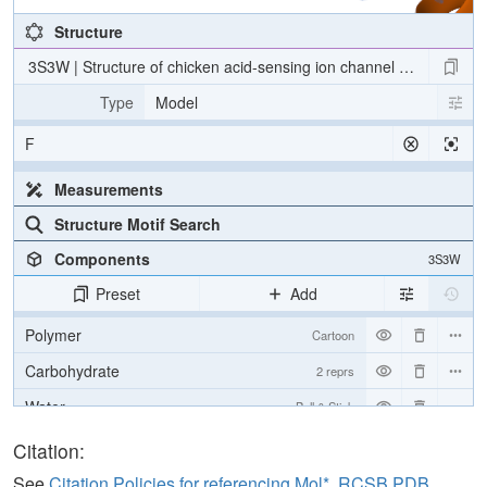
Structure
3S3W | Structure of chicken acid-sensing ion channel 1 at 2.6 a re
Type
Model
F
Measurements
Structure Motif Search
Components
3S3W
Preset
Add
Polymer
Cartoon
Carbohydrate
2 reprs
Water
Ball & Stick
Ion
Ball & Stick
Citation:
[Focus] Target
Ball & Stick
See
Citation Policies for referencing Mol*, RCSB PDB,