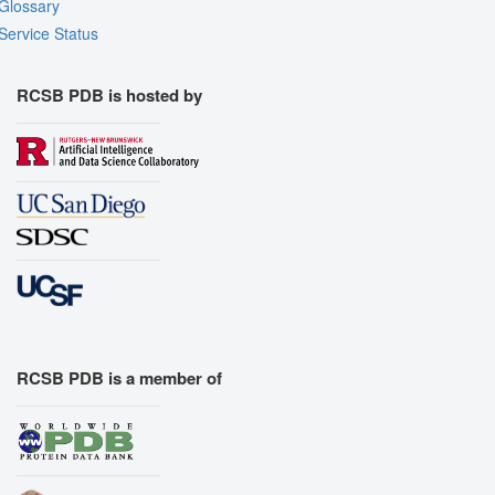
Glossary
Export Animation
Service Status
Export Geometry
RCSB PDB is hosted by
RCSB PDB is a member of