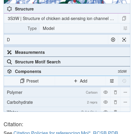
Structure
3S3W | Structure of chicken acid-sensing ion channel 1 at 2.6 a re
Type
Model
D
Measurements
Structure Motif Search
Components
3S3W
Preset
Add
Polymer
Cartoon
Carbohydrate
2 reprs
Water
Ball & Stick
Ion
Ball & Stick
Citation:
[Focus] Target
Ball & Stick
See
Citation Policies for referencing Mol*, RCSB PDB,