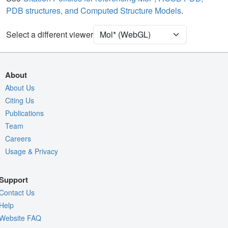
PDB structures, and Computed Structure Models
.
[Focus] Surroundings (5 Å)
2 reprs
Unit Cell
P 21 21 21
Select a different viewer
Density
3S3W
2Fo-Fc σ
About
Fo-Fc(+ve) σ
About Us
Citing Us
Fo-Fc(-ve) σ
Publications
Entry
3s3w
Team
View
Around Focus
Careers
Usage & Privacy
Nothing to Update
Controls Help
Support
Quality Assessment
Contact Us
Assembly Symmetry
Help
Website FAQ
Export Models