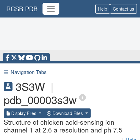
RCSB PDB
Help
Contact us
☰
Navigation Tabs
3S3W
|
pdb_00003s3w
Display Files
Download Files
Structure of chicken acid-sensing ion
channel 1 at 2.6 a resolution and ph 7.5
|
Help