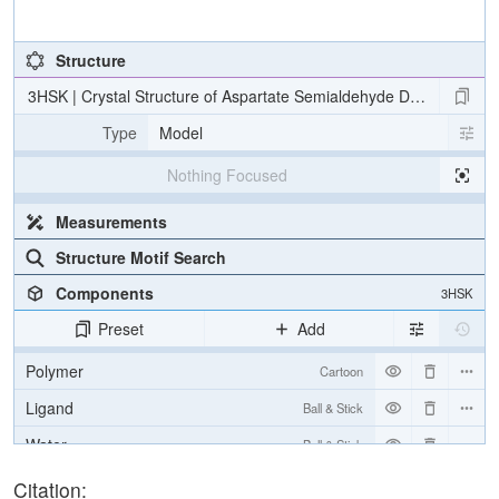
Structure
3HSK | Crystal Structure of Aspartate Semialdehyde Dehydrogena
Type
Model
Nothing Focused
Measurements
Structure Motif Search
Components
3HSK
Preset
Add
Polymer
Cartoon
Ligand
Ball & Stick
Water
Ball & Stick
Unit Cell
Citation:
C 2 2 21