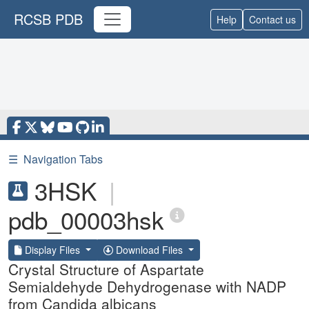
RCSB PDB
Help
Contact us
☰
Navigation Tabs
3HSK
|
pdb_00003hsk
Display Files
Download Files
Crystal Structure of Aspartate
Semialdehyde Dehydrogenase with NADP
from Candida albicans