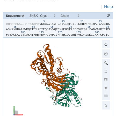
|
Help
Sequence of
5
15
25
35
​H​
​H​
​H​
​H​
​H​
​H​
​S​
​S​
​G​
​L​
​V​
​P​
​R​
​G​
​S​
​H​
​M​
​S​
​V​
​K​
​K​
​A​
​G​
​V​
​L​
​G​
​A​
​T​
​G​
​S​
​V​
​G​
​Q​
​R​
​F​
​I​
​L​
​L​
​L​
​S​
​K​
​H​
​P​
​E​
​F​
​E​
​I​
​H​
​A​
​L​
​G​
​A​
​S​
​S​
​R​
​S​
45
55
65
75
85
95
A​
​G​
​K​
​K​
​Y​
​K​
​D​
​A​
​A​
​S​
​W​
​K​
​Q​
​T​
​E​
​T​
​L​
​P​
​E​
​T​
​E​
​Q​
​D​
​I​
​V​
​V​
​Q​
​E​
​C​
​K​
​P​
​E​
​G​
​N​
​F​
​L​
​E​
​C​
​D​
​V​
​V​
​F​
​S​
​G​
​L​
​D​
​A​
​D​
​V​
​A​
​G​
​D​
​I​
​E​
​K​
​S​
105
115
125
135
145
F​
​V​
​E​
​A​
​G​
​L​
​A​
​V​
​V​
​S​
​N​
​A​
​K​
​N​
​Y​
​R​
​R​
​E​
​K​
​D​
​V​
​P​
​L​
​V​
​V​
​P​
​I​
​V​
​N​
​P​
​E​
​H​
​I​
​D​
​V​
​V​
​E​
​N​
​K​
​V​
​K​
​Q​
​A​
​V​
​S​
​K​
​G​
​G​
​K​
​K​
​P​
​G​
​F​
​I​
​I​
​C​
155
165
175
185
195
205
I​
​S​
​N​
​C​
​S​
​T​
​A​
​G​
​L​
​V​
​A​
​P​
​L​
​K​
​P​
​L​
​V​
​E​
​K​
​F​
​G​
​P​
​I​
​D​
​A​
​L​
​T​
​T​
​T​
​T​
​L​
​Q​
​A​
​I​
​S​
​G​
​A​
​G​
​F​
​S​
​P​
​G​
​V​
​S​
​G​
​M​
​D​
​I​
​L​
​D​
​N​
​I​
​V​
​P​
​Y​
​I​
215
225
235
245
255
26
S​
​G​
​E​
​E​
​D​
​K​
​L​
​E​
​W​
​E​
​T​
​K​
​K​
​I​
​L​
​G​
​G​
​V​
​N​
​A​
​E​
​G​
​T​
​E​
​F​
​V​
​P​
​I​
​P​
​E​
​S​
​E​
​M​
​K​
​V​
​S​
​A​
​Q​
​C​
​N​
​R​
​V​
​P​
​V​
​I​
​D​
​G​
​H​
​T​
​E​
​C​
​I​
​S​
​L​
​R​
​F​
275
285
295
305
315
A​
​N​
​R​
​P​
​A​
​P​
​S​
​V​
​E​
​D​
​V​
​K​
​Q​
​C​
​L​
​R​
​E​
​Y​
​E​
​C​
​A​
​A​
​S​
​K​
​L​
​G​
​C​
​H​
​S​
​A​
​P​
​K​
​Q​
​T​
​I​
​H​
​V​
​L​
​D​
​Q​
​P​
​D​
​R​
​P​
​Q​
​P​
​R​
​L​
​D​
​R​
​D​
​R​
​D​
​S​
​G​
​Y​
325
335
345
355
365
G​
​V​
​S​
​V​
​G​
​R​
​I​
​R​
​E​
​D​
​S​
​L​
​L​
​D​
​F​
​K​
​M​
​V​
​V​
​L​
​S​
​H​
​N​
​T​
​I​
​I​
​G​
​A​
​A​
​G​
​A​
​G​
​I​
​L​
​I​
​A​
​E​
​I​
​L​
​K​
​A​
​K​
​N​
​I​
​I​