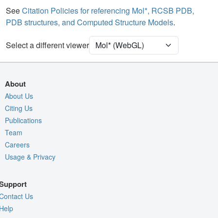
See
Citation Policies for referencing Mol*, RCSB PDB,
Density
PDB structures, and Computed Structure Models
.
Quality Assessment
Select a different viewer
Assembly Symmetry
Export Models
Export Animation
About
Export Geometry
About Us
Citing Us
Publications
Team
Careers
Usage & Privacy
Support
Contact Us
Help