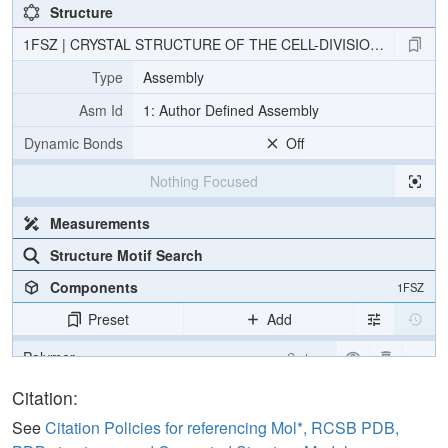
Structure
1FSZ | CRYSTAL STRUCTURE OF THE CELL-DIVISION PROTEIN
Type
Assembly
Asm Id
1: Author Defined Assembly
Dynamic Bonds
Off
Nothing Focused
Measurements
Structure Motif Search
Components
1FSZ
Preset
Add
Polymer
Cartoon
Ligand
Ball & Stick
Citation:
Water
Ball & Stick
See
Citation Policies for referencing Mol*, RCSB PDB,