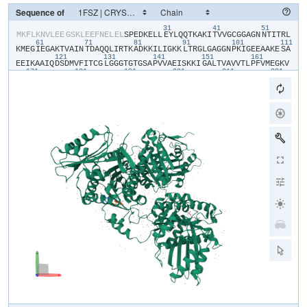
Sequence of
31
41
51
​M​
​K​
​F​
​L​
​K​
​N​
​V​
​L​
​E​
​E​
​G​
​S​
​K​
​L​
​E​
​E​
​F​
​N​
​E​
​L​
​E​
​L​
​S​
​P​
​E​
​D​
​K​
​E​
​L​
​L​
​E​
​Y​
​L​
​Q​
​Q​
​T​
​K​
​A​
​K​
​I​
​T​
​V​
​V​
​G​
​C​
​G​
​G​
​A​
​G​
​N​
​N​
​T​
​I​
​T​
​R​
​L​
61
71
81
91
101
111
K​
​M​
​E​
​G​
​I​
​E​
​G​
​A​
​K​
​T​
​V​
​A​
​I​
​N​
​T​
​D​
​A​
​Q​
​Q​
​L​
​I​
​R​
​T​
​K​
​A​
​D​
​K​
​K​
​I​
​L​
​I​
​G​
​K​
​K​
​L​
​T​
​R​
​G​
​L​
​G​
​A​
​G​
​G​
​N​
​P​
​K​
​I​
​G​
​E​
​E​
​A​
​A​
​K​
​E​
​S​
​A​
121
131
141
151
161
E​
​E​
​I​
​K​
​A​
​A​
​I​
​Q​
​D​
​S​
​D​
​M​
​V​
​F​
​I​
​T​
​C​
​G​
​L​
​G​
​G​
​G​
​T​
​G​
​T​
​G​
​S​
​A​
​P​
​V​
​V​
​A​
​E​
​I​
​S​
​K​
​K​
​I​
​G​
​A​
​L​
​T​
​V​
​A​
​V​
​V​
​T​
​L​
​P​
​F​
​V​
​M​
​E​
​G​
​K​
​V​
171
181
191
201
211
221
R​
​M​
​K​
​N​
​A​
​M​
​E​
​G​
​L​
​E​
​R​
​L​
​K​
​Q​
​H​
​T​
​D​
​T​
​L​
​V​
​V​
​I​
​P​
​N​
​E​
​K​
​L​
​F​
​E​
​I​
​V​
​P​
​N​
​M​
​P​
​L​
​K​
​L​
​A​
​F​
​K​
​V​
​A​
​D​
​E​
​V​
​L​
​I​
​N​
​A​
​V​
​K​
​G​
​L​
​V​
​E​
231
241
251
261
271
28
L​
​I​
​T​
​K​
​D​
​G​
​L​
​I​
​N​
​V​
​D​
​F​
​A​
​D​
​V​
​K​
​A​
​V​
​M​
​N​
​N​
​G​
​G​
​L​
​A​
​M​
​I​
​G​
​I​
​G​
​E​
​S​
​D​
​S​
​E​
​K​
​R​
​A​
​K​
​E​
​A​
​V​
​S​
​M​
​A​
​L​
​N​
​S​
​P​
​L​
​L​
​D​
​V​
​D​
​I​
​D​
291
301
311
321
331
G​
​A​
​T​
​G​
​A​
​L​
​I​
​H​
​V​
​M​
​G​
​P​
​E​
​D​
​L​
​T​
​L​
​E​
​E​
​A​
​R​
​E​
​V​
​V​
​A​
​T​
​V​
​S​
​S​
​R​
​L​
​D​
​P​
​N​
​A​
​T​
​I​
​I​
​W​
​G​
​A​
​T​
​I​
​D​
​E​
​N​
​L​
​E​
​N​
​T​
​V​
​R​
​V​
​L​
​L​
​V​
341
351
I​
​T​
​G​
​V​
​Q​
​S​
​R​
​I​
​E​
​F​
​T​
​D​
​T​
​G​
​L​
​K​
​R​
​K​
​K​
​L​
​E​
​L​
​T​
​G​
​I​
​P​
​K​
​I​
​G​
​S​
​H​
​H​
​H​
​H​
​H​
​H​