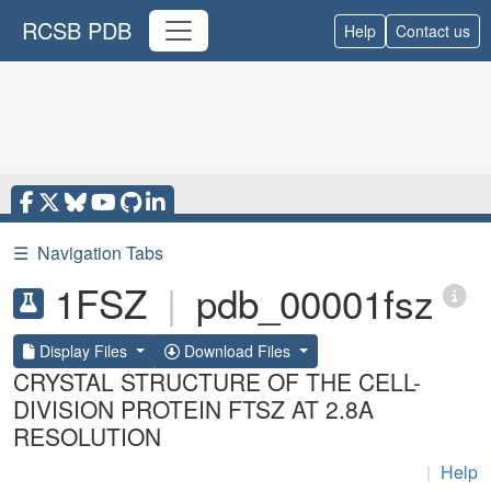
RCSB PDB
Help
Contact us
☰
Navigation Tabs
1FSZ
|
pdb_00001fsz
Display Files
Download Files
CRYSTAL STRUCTURE OF THE CELL-
DIVISION PROTEIN FTSZ AT 2.8A
RESOLUTION
|
Help