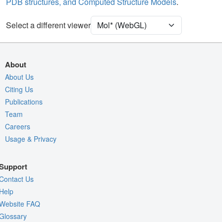
PDB structures, and Computed Structure Models
.
Unit Cell
I 21 3
Select a different viewer
Density
Quality Assessment
Assembly Symmetry
About
Export Models
About Us
Citing Us
Export Animation
Publications
Export Geometry
Team
Careers
Usage & Privacy
Support
Contact Us
Help
Website FAQ
Glossary