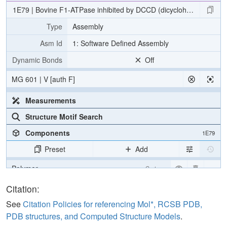
1E79 | Bovine F1-ATPase inhibited by DCCD (dicyclohexylcarbodii
Type
Assembly
Asm Id
1: Software Defined Assembly
Dynamic Bonds
Off
MG 601 | V [auth F]
Measurements
Structure Motif Search
Components
1E79
Preset
Add
Polymer
Cartoon
Ligand
Ball & Stick
Citation:
Water
Ball & Stick
See
Citation Policies for referencing Mol*, RCSB PDB,
PDB structures, and Computed Structure Models
.
Ion
Ball & Stick