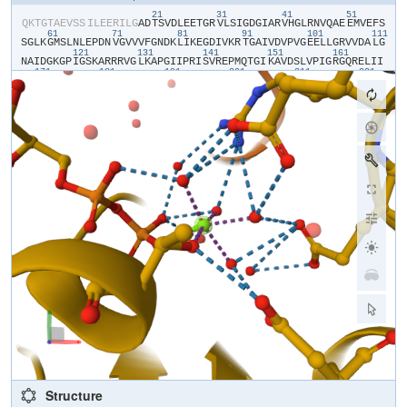
21
31
41
51
​Q​
​K​
​T​
​G​
​T​
​A​
​E​
​V​
​S​
​S​
​I​
​L​
​E​
​E​
​R​
​I​
​L​
​G​
​A​
​D​
​T​
​S​
​V​
​D​
​L​
​E​
​E​
​T​
​G​
​R​
​V​
​L​
​S​
​I​
​G​
​D​
​G​
​I​
​A​
​R​
​V​
​H​
​G​
​L​
​R​
​N​
​V​
​Q​
​A​
​E​
​E​
​M​
​V​
​E​
​F​
​S​
61
71
81
91
101
111
S​
​G​
​L​
​K​
​G​
​M​
​S​
​L​
​N​
​L​
​E​
​P​
​D​
​N​
​V​
​G​
​V​
​V​
​V​
​F​
​G​
​N​
​D​
​K​
​L​
​I​
​K​
​E​
​G​
​D​
​I​
​V​
​K​
​R​
​T​
​G​
​A​
​I​
​V​
​D​
​V​
​P​
​V​
​G​
​E​
​E​
​L​
​L​
​G​
​R​
​V​
​V​
​D​
​A​
​L​
​G​
121
131
141
151
161
N​
​A​
​I​
​D​
​G​
​K​
​G​
​P​
​I​
​G​
​S​
​K​
​A​
​R​
​R​
​R​
​V​
​G​
​L​
​K​
​A​
​P​
​G​
​I​
​I​
​P​
​R​
​I​
​S​
​V​
​R​
​E​
​P​
​M​
​Q​
​T​
​G​
​I​
​K​
​A​
​V​
​D​
​S​
​L​
​V​
​P​
​I​
​G​
​R​
​G​
​Q​
​R​
​E​
​L​
​I​
​I​
171
181
191
201
211
221
G​
​D​
​R​
​Q​
​T​
​G​
​K​
​T​
​S​
​I​
​A​
​I​
​D​
​T​
​I​
​I​
​N​
​Q​
​K​
​R​
​F​
​N​
​D​
​G​
​T​
​D​
​E​
​K​
​K​
​K​
​L​
​Y​
​C​
​I​
​Y​
​V​
​A​
​I​
​G​
​Q​
​K​
​R​
​S​
​T​
​V​
​A​
​Q​
​L​
​V​
​K​
​R​
​L​
​T​
​D​
​A​
​D​
231
241
251
261
271
28
A​
​M​
​K​
​Y​
​T​
​I​
​V​
​V​
​S​
​A​
​T​
​A​
​S​
​D​
​A​
​A​
​P​
​L​
​Q​
​Y​
​L​
​A​
​P​
​Y​
​S​
​G​
​C​
​S​
​M​
​G​
​E​
​Y​
​F​
​R​
​D​
​N​
​G​
​K​
​H​
​A​
​L​
​I​
​I​
​Y​
​D​
​D​
​L​
​S​
​K​
​Q​
​A​
​V​
​A​
​Y​
​R​
​Q​
291
301
311
321
331
M​
​S​
​L​
​L​
​L​
​R​
​R​
​P​
​P​
​G​
​R​
​E​
​A​
​Y​
​P​
​G​
​D​
​V​
​F​
​Y​
​L​
​H​
​S​
​R​
​L​
​L​
​E​
​R​
​A​
​A​
​K​
​M​
​N​
​D​
​A​
​F​
​G​
​G​
​G​
​S​
​L​
​T​
​A​
​L​
​P​
​V​
​I​
​E​
​T​
​Q​
​A​
​G​
​D​
​V​
​S​
​A​
341
351
361
371
381
391
Y​
​I​
​P​
​T​
​N​
​V​
​I​
​S​
​I​
​T​
​D​
​G​
​Q​
​I​
​F​
​L​
​E​
​T​
​E​
​L​
​F​
​Y​
​K​
​G​
​I​
​R​
​P​
​A​
​I​
​N​
​V​
​G​
​L​
​S​
​V​
​S​
​R​
​V​
​G​
​S​
​A​
​A​
​Q​
​T​
​R​
​A​
​M​
​K​
​Q​
​V​
​A​
​G​
​T​
​M​
​K​
​L​
401
411
421
431
441
E​
​L​
​A​
​Q​
​Y​
​R​
​E​
​V​
​A​
​A​
​F​
​A​
​Q​
​F​
​G​
​S​
​D​
​L​
​D​
​A​
​A​
​T​
​Q​
​Q​
​L​
​L​
​S​
​R​
​G​
​V​
​R​
​L​
​T​
​E​
​L​
​L​
​K​
​Q​
​G​
​Q​
​Y​
​S​
​P​
​M​
​A​
​I​
​E​
​E​
​Q​
​V​
​A​
​V​
​I​
​Y​
​A​
​G​
451
461
471
481
491
501
V​
​R​
​G​
​Y​
​L​
​D​
​K​
​L​
​E​
​P​
​S​
​K​
​I​
​T​
​K​
​F​
​E​
​N​
​A​
​F​
​L​
​S​
​H​
​V​
​I​
​S​
​Q​
​H​
​Q​
​A​
​L​
​L​
​G​
​K​
​I​
​R​
​T​
​D​
​G​
​K​
​I​
​S​
​E​
​E​
​S​
​D​
​A​
​K​
​L​
​K​
​E​
​I​
​V​
​T​
​N​
​F​
L​
​A​
​G​
​F​
​E​
​A​
Structure