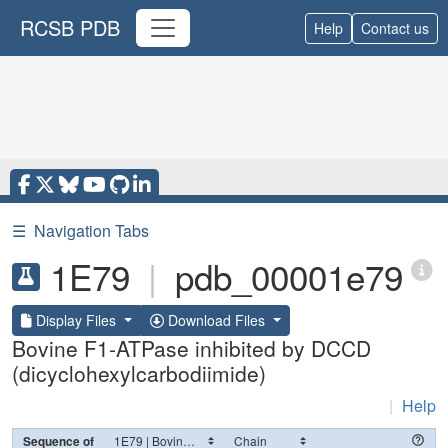
RCSB PDB
Help
Contact us
☰
Navigation Tabs
1E79
|
pdb_00001e79
Display Files
Download Files
Bovine F1-ATPase inhibited by DCCD
(dicyclohexylcarbodiimide)
|
Help
Sequence of