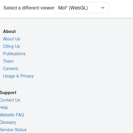
[Focus] Target
Ball & Stick
Select a different viewer
[Focus] Surroundings (5 Å)
2 reprs
Unit Cell
P 21 21 21
About
Density
About Us
Citing Us
Quality Assessment
Publications
Assembly Symmetry
Team
Export Models
Careers
Usage & Privacy
Export Animation
Export Geometry
Support
Contact Us
Help
Website FAQ
Glossary
Service Status