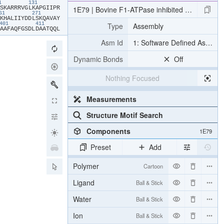
21
131
​S​
​K​
​A​
​R​
​R​
​R​
​V​
​G​
​L​
​K​
​A​
​P​
​G​
​I​
​I​
​P​
​R​
1E79 | Bovine F1-ATPase inhibited by DCCD (di
261
271
​K​
​H​
​A​
​L​
​I​
​I​
​Y​
​D​
​D​
​L​
​S​
​K​
​Q​
​A​
​V​
​A​
​Y​
Type
Assembly
401
411
​A​
​A​
​F​
​A​
​Q​
​F​
​G​
​S​
​D​
​L​
​D​
​A​
​A​
​T​
​Q​
​Q​
​L​
Asm Id
1: Software Defined Assemb
Dynamic Bonds
Off
Nothing Focused
Measurements
Structure Motif Search
Components
1E79
Preset
Add
Polymer
Cartoon
Ligand
Ball & Stick
Water
Ball & Stick
Ion
Ball & Stick