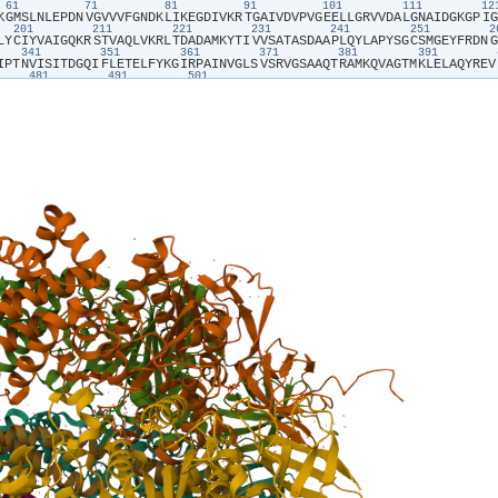
61
71
81
91
101
111
1
K​
​G​
​M​
​S​
​L​
​N​
​L​
​E​
​P​
​D​
​N​
​V​
​G​
​V​
​V​
​V​
​F​
​G​
​N​
​D​
​K​
​L​
​I​
​K​
​E​
​G​
​D​
​I​
​V​
​K​
​R​
​T​
​G​
​A​
​I​
​V​
​D​
​V​
​P​
​V​
​G​
​E​
​E​
​L​
​L​
​G​
​R​
​V​
​V​
​D​
​A​
​L​
​G​
​N​
​A​
​I​
​D​
​G​
​K​
​G​
​P​
​I​
​G​
201
211
221
231
241
251
L​
​Y​
​C​
​I​
​Y​
​V​
​A​
​I​
​G​
​Q​
​K​
​R​
​S​
​T​
​V​
​A​
​Q​
​L​
​V​
​K​
​R​
​L​
​T​
​D​
​A​
​D​
​A​
​M​
​K​
​Y​
​T​
​I​
​V​
​V​
​S​
​A​
​T​
​A​
​S​
​D​
​A​
​A​
​P​
​L​
​Q​
​Y​
​L​
​A​
​P​
​Y​
​S​
​G​
​C​
​S​
​M​
​G​
​E​
​Y​
​F​
​R​
​D​
​N​
​G​
341
351
361
371
381
391
I​
​P​
​T​
​N​
​V​
​I​
​S​
​I​
​T​
​D​
​G​
​Q​
​I​
​F​
​L​
​E​
​T​
​E​
​L​
​F​
​Y​
​K​
​G​
​I​
​R​
​P​
​A​
​I​
​N​
​V​
​G​
​L​
​S​
​V​
​S​
​R​
​V​
​G​
​S​
​A​
​A​
​Q​
​T​
​R​
​A​
​M​
​K​
​Q​
​V​
​A​
​G​
​T​
​M​
​K​
​L​
​E​
​L​
​A​
​Q​
​Y​
​R​
​E​
​V​
481
491
501
Q​
​A​
​L​
​L​
​G​
​K​
​I​
​R​
​T​
​D​
​G​
​K​
​I​
​S​
​E​
​E​
​S​
​D​
​A​
​K​
​L​
​K​
​E​
​I​
​V​
​T​
​N​
​F​
​L​
​A​
​G​
​F​
​E​
​A​