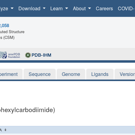
lyze
Download
Learn
About
Careers
COVID-
2,058
ted Structure
ls (CSM)
periment
Sequence
Genome
Ligands
Versio
ohexylcarbodiimide)