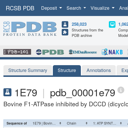
RCSB PDB
Deposit
Search
Visualize
Ana
258,023
1,06
Structures from the
Compu
PDB archive
Mode
Structure Summary
Structure
Annotations
Ex
1E79
|
pdb_00001e79
Bovine F1-ATPase inhibited by DCCD (dicycl
Sequence of