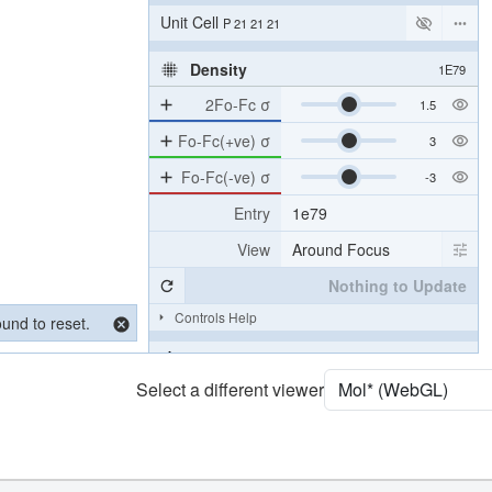
Unit Cell
P 21 21 21
Density
1E79
2Fo-Fc σ
Fo-Fc(+ve) σ
Fo-Fc(-ve) σ
Entry
1e79
View
Around Focus
Nothing to Update
Controls Help
ound to reset.
Quality Assessment
Select a different viewer
Assembly Symmetry
Export Models
Export Animation