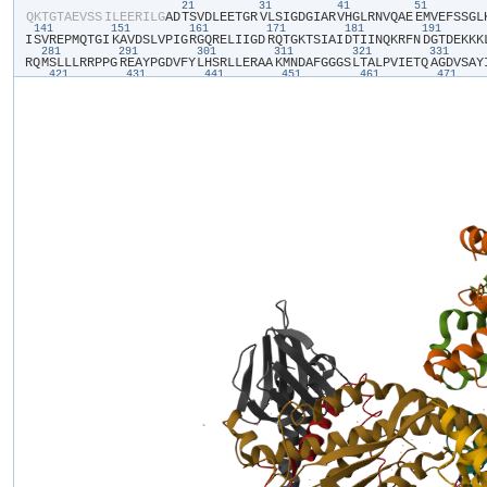
21
31
41
51
​Q​
​K​
​T​
​G​
​T​
​A​
​E​
​V​
​S​
​S​
​I​
​L​
​E​
​E​
​R​
​I​
​L​
​G​
​A​
​D​
​T​
​S​
​V​
​D​
​L​
​E​
​E​
​T​
​G​
​R​
​V​
​L​
​S​
​I​
​G​
​D​
​G​
​I​
​A​
​R​
​V​
​H​
​G​
​L​
​R​
​N​
​V​
​Q​
​A​
​E​
​E​
​M​
​V​
​E​
​F​
​S​
​S​
​G​
​L​
​
141
151
161
171
181
191
I​
​S​
​V​
​R​
​E​
​P​
​M​
​Q​
​T​
​G​
​I​
​K​
​A​
​V​
​D​
​S​
​L​
​V​
​P​
​I​
​G​
​R​
​G​
​Q​
​R​
​E​
​L​
​I​
​I​
​G​
​D​
​R​
​Q​
​T​
​G​
​K​
​T​
​S​
​I​
​A​
​I​
​D​
​T​
​I​
​I​
​N​
​Q​
​K​
​R​
​F​
​N​
​D​
​G​
​T​
​D​
​E​
​K​
​K​
​K​
​
281
291
301
311
321
331
R​
​Q​
​M​
​S​
​L​
​L​
​L​
​R​
​R​
​P​
​P​
​G​
​R​
​E​
​A​
​Y​
​P​
​G​
​D​
​V​
​F​
​Y​
​L​
​H​
​S​
​R​
​L​
​L​
​E​
​R​
​A​
​A​
​K​
​M​
​N​
​D​
​A​
​F​
​G​
​G​
​G​
​S​
​L​
​T​
​A​
​L​
​P​
​V​
​I​
​E​
​T​
​Q​
​A​
​G​
​D​
​V​
​S​
​A​
​Y​
​
421
431
441
451
461
471
L​
​S​
​R​
​G​
​V​
​R​
​L​
​T​
​E​
​L​
​L​
​K​
​Q​
​G​
​Q​
​Y​
​S​
​P​
​M​
​A​
​I​
​E​
​E​
​Q​
​V​
​A​
​V​
​I​
​Y​
​A​
​G​
​V​
​R​
​G​
​Y​
​L​
​D​
​K​
​L​
​E​
​P​
​S​
​K​
​I​
​T​
​K​
​F​
​E​
​N​
​A​
​F​
​L​
​S​
​H​
​V​
​I​
​S​
​Q​
​H​
​