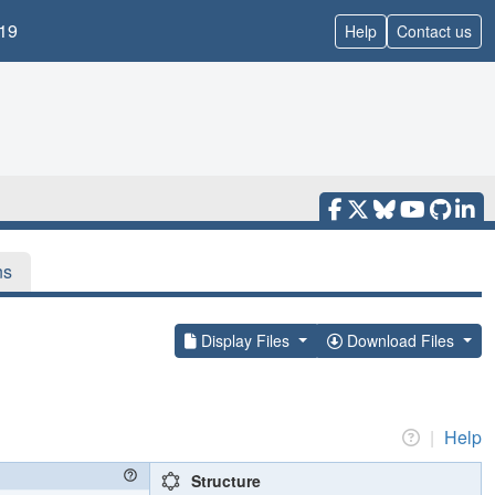
19
Help
Contact us
ns
Display Files
Download Files
|
Help
Structure