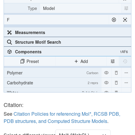
Type
Model
F
Measurements
Structure Motif Search
Components
1AF6
Preset
Add
Polymer
Cartoon
Carbohydrate
2 reprs
Water
Ball & Stick
Ion
Ball & Stick
Citation:
[Focus] Target
Ball & Stick
See
Citation Policies for referencing Mol*, RCSB PDB,
PDB structures, and Computed Structure Models
.
[Focus] Surroundings (5 Å)
2 reprs
Unit Cell
C 2 2 21