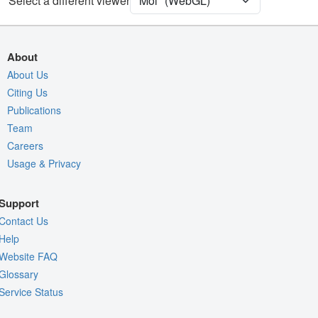
Select a different viewer
Density
Quality Assessment
About
Assembly Symmetry
About Us
Citing Us
Export Models
Publications
Export Animation
Team
Export Geometry
Careers
Usage & Privacy
Support
Contact Us
Help
Website FAQ
Glossary
Service Status