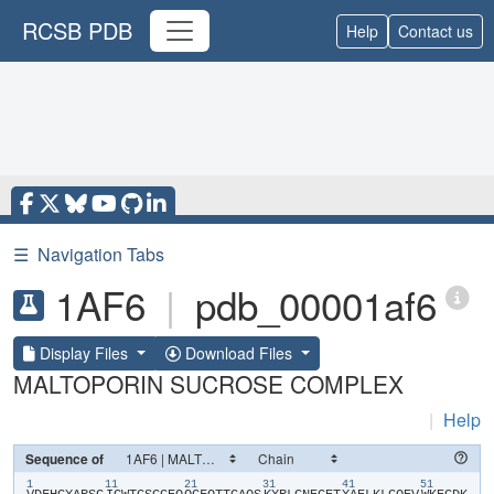
RCSB PDB
Help
Contact us
☰
Navigation Tabs
1AF6
|
pdb_00001af6
Display Files
Download Files
MALTOPORIN SUCROSE COMPLEX
|
Help
Sequence of
1
11
21
31
41
51