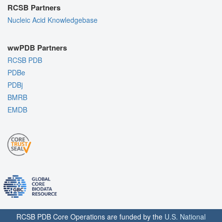
RCSB Partners
Nucleic Acid Knowledgebase
wwPDB Partners
RCSB PDB
PDBe
PDBj
BMRB
EMDB
RCSB PDB Core Operations are funded by the
U.S. National