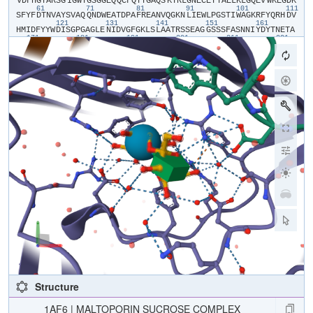
​V​
​D​
​F​
​H​
​G​
​Y​
​A​
​R​
​S​
​G​
​I​
​G​
​W​
​T​
​G​
​S​
​G​
​G​
​E​
​Q​
​Q​
​C​
​F​
​Q​
​T​
​T​
​G​
​A​
​Q​
​S​
​K​
​Y​
​R​
​L​
​G​
​N​
​E​
​C​
​E​
​T​
​Y​
​A​
​E​
​L​
​K​
​L​
​G​
​Q​
​E​
​V​
​W​
​K​
​E​
​G​
​D​
​K​
61
71
81
91
101
111
S​
​F​
​Y​
​F​
​D​
​T​
​N​
​V​
​A​
​Y​
​S​
​V​
​A​
​Q​
​Q​
​N​
​D​
​W​
​E​
​A​
​T​
​D​
​P​
​A​
​F​
​R​
​E​
​A​
​N​
​V​
​Q​
​G​
​K​
​N​
​L​
​I​
​E​
​W​
​L​
​P​
​G​
​S​
​T​
​I​
​W​
​A​
​G​
​K​
​R​
​F​
​Y​
​Q​
​R​
​H​
​D​
​V​
121
131
141
151
161
H​
​M​
​I​
​D​
​F​
​Y​
​Y​
​W​
​D​
​I​
​S​
​G​
​P​
​G​
​A​
​G​
​L​
​E​
​N​
​I​
​D​
​V​
​G​
​F​
​G​
​K​
​L​
​S​
​L​
​A​
​A​
​T​
​R​
​S​
​S​
​E​
​A​
​G​
​G​
​S​
​S​
​S​
​F​
​A​
​S​
​N​
​N​
​I​
​Y​
​D​
​Y​
​T​
​N​
​E​
​T​
​A​
171
181
191
201
211
221
N​
​D​
​V​
​F​
​D​
​V​
​R​
​L​
​A​
​Q​
​M​
​E​
​I​
​N​
​P​
​G​
​G​
​T​
​L​
​E​
​L​
​G​
​V​
​D​
​Y​
​G​
​R​
​A​
​N​
​L​
​R​
​D​
​N​
​Y​
​R​
​L​
​V​
​D​
​G​
​A​
​S​
​K​
​D​
​G​
​W​
​L​
​F​
​T​
​A​
​E​
​H​
​T​
​Q​
​S​
​V​
​L​
231
241
251
261
271
28
K​
​G​
​F​
​N​
​K​
​F​
​V​
​V​
​Q​
​Y​
​A​
​T​
​D​
​S​
​M​
​T​
​S​
​Q​
​G​
​K​
​G​
​L​
​S​
​Q​
​G​
​S​
​G​
​V​
​A​
​F​
​D​
​N​
​E​
​K​
​F​
​A​
​Y​
​N​
​I​
​N​
​N​
​N​
​G​
​H​
​M​
​L​
​R​
​I​
​L​
​D​
​H​
​G​
​A​
​I​
​S​
​M​
291
301
311
321
331
G​
​D​
​N​
​W​
​D​
​M​
​M​
​Y​
​V​
​G​
​M​
​Y​
​Q​
​D​
​I​
​N​
​W​
​D​
​N​
​D​
​N​
​G​
​T​
​K​
​W​
​W​
​T​
​V​
​G​
​I​
​R​
​P​
​M​
​Y​
​K​
​W​
​T​
​P​
​I​
​M​
​S​
​T​
​V​
​M​
​E​
​I​
​G​
​Y​
​D​
​N​
​V​
​E​
​S​
​Q​
​R​
​T​
341
351
361
371
381
391
G​
​D​
​K​
​N​
​N​
​Q​
​Y​
​K​
​I​
​T​
​L​
​A​
​Q​
​Q​
​W​
​Q​
​A​
​G​
​D​
​S​
​I​
​W​
​S​
​R​
​P​
​A​
​I​
​R​
​V​
​F​
​A​
​T​
​Y​
​A​
​K​
​W​
​D​
​E​
​K​
​W​
​G​
​Y​
​D​
​Y​
​T​
​G​
​N​
​A​
​D​
​N​
​N​
​A​
​N​
​F​
​G​
​K​
401
411
421
A​
​V​
​P​
​A​
​D​
​F​
​N​
​G​
​G​
​S​
​F​
​G​
​R​
​G​
​D​
​S​
​D​
​E​
​W​
​T​
​F​
​G​
​A​
​Q​
​M​
​E​
​I​
​W​
​W​
Structure
1AF6 | MALTOPORIN SUCROSE COMPLEX